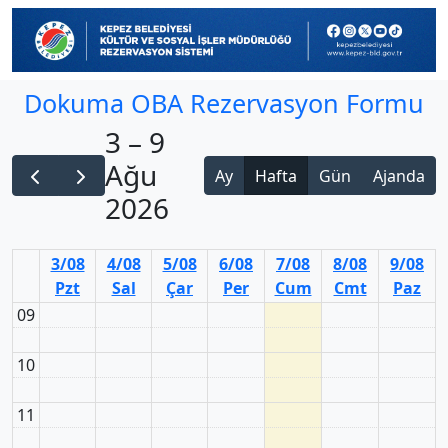
Dokuma OBA Rezervasyon Formu
3 – 9
Ağu
Ay
Hafta
Gün
Ajanda
2026
3/08
4/08
5/08
6/08
7/08
8/08
9/08
Pzt
Sal
Çar
Per
Cum
Cmt
Paz
09
10
11